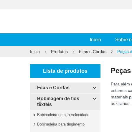
Inicio
Sobre n
Inicio
Produtos
Fitas e Cordas
Peças d
Peças
Lista de produtos
Para além 
Fitas e Cordas
estamos cap
materiais 
Bobinagem de fios
auxiliaries.
têxteis
Bobinadeira de alta velocidade
Bobinadeira para tingimento