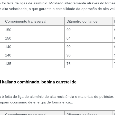
 foi feita de ligas de alumínio. Moldado integramente através do tornea
 alta velocidade, o que garante a estabilidade da operação de alta vel
Comprimento transversal
Diâmetro do flange
150
90
150
84
140
90
140
90
135
76
al italiano combinado, bobina carretel de
 é feita de liga de alumínio de alta resistência e materiais de poliéster
pam oconsumo de energia de forma eficaz.
Comprimento transversal
Diâmetro do flange