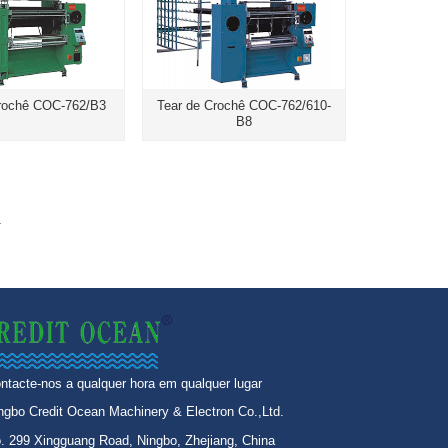
Crochê COC-762/B3
Tear de Crochê COC-762/610-
B8
a
ntacte-nos a qualquer hora em qualquer lugar
ngbo Credit Ocean Machinery & Electron Co.,Ltd.
. 299 Xingguang Road, Ningbo, Zhejiang, China