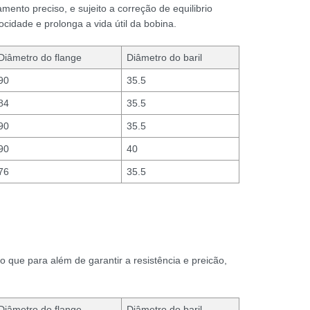
mento preciso, e sujeito a correção de equilibrio
ocidade e prolonga a vida útil da bobina.
Diâmetro do flange
Diâmetro do baril
90
35.5
84
35.5
90
35.5
90
40
76
35.5
, o que para além de garantir a resistência e preicão,
Diâmetro do flange
Diâmetro do baril