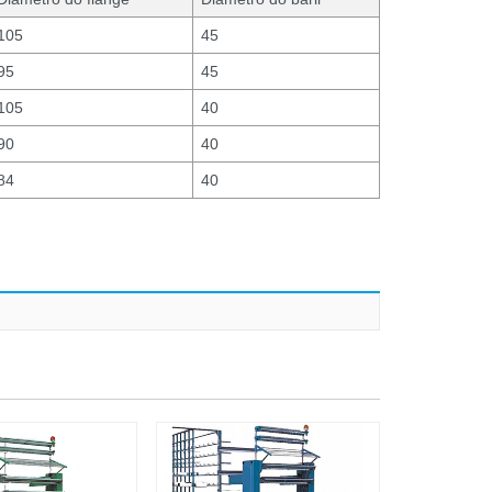
105
45
95
45
105
40
90
40
84
40