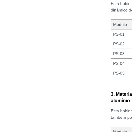
Esta bobina
dinâmico de
Modelo
PS-01
PS-02
PS-03
PS-04
PS-05
3. Materi
alumínio
Esta bobina
também pou
Modelo