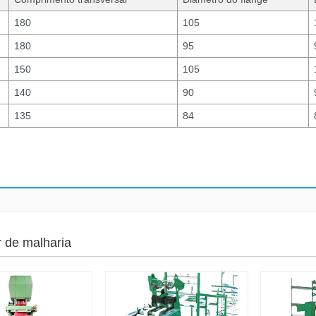
180
105
180
95
150
105
140
90
135
84
r de malharia