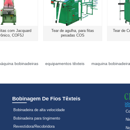
fitas com Jacquard
Tear de agulha, para fitas
Tear de 
trônico, COF5J
pesadas COS
áquina bobinadeiras
equipamentos têxteis
maquina bobinadeir
Bobinagem De Fios Têxteis
Bobinadeira de alta velocidade
Co
Bobinadeira para tingimento
Ni
Revestidora/Recobridora
No