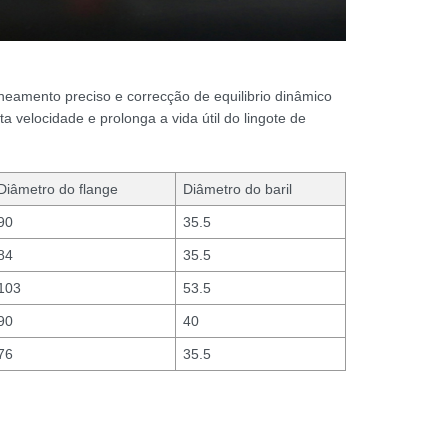
rneamento preciso e correcção de equilibrio dinâmico
a velocidade e prolonga a vida útil do lingote de
Diâmetro do flange
Diâmetro do baril
90
35.5
84
35.5
103
53.5
90
40
76
35.5