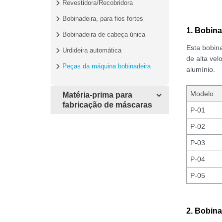
Revestidora/Recobridora
Bobinadeira, para fios fortes
1. Bobina
Bobinadeira de cabeça única
Esta bobina
Urdideira automática
de alta vel
Peças da máquina bobinadeira
alumínio.
Modelo
Matéria-prima para
fabricação de máscaras
P-01
P-02
P-03
P-04
P-05
2. Bobina