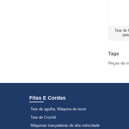
Tear de 
ele
Tags
Peças da m
Fitas E Cordas
Tear de agulha, Máquina de tecer
Tear de Crochê
Máquinas trançadeiras de alta velocidade