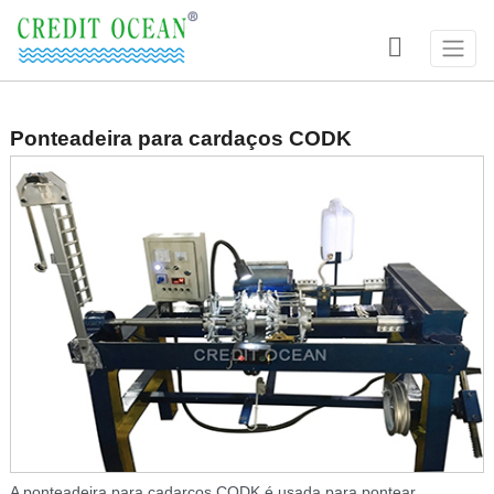

Ponteadeira para cardaços CODK
A ponteadeira para cadarços CODK é usada para pontear