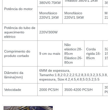
Trifásico 380V/1.1KW
380V/0.75KW
38
Potência do motor
Monofásico
Monofásico
Mon
220V/1.1KW
220V/1.5KW
22
Potência do tubo de
aquecimento
220V/300W
elétrico
Não
elástico:28-
Corda
32-
Comprimento do
9 cm ou mais
85cm
rigida:16-
15
produto cortado
Elástico:26-
85cm
15
80cm
6MM de espessura,
Diâmetro da
Tamanho:1.8,2.0,2.2,2.5,2.8,3.0,3.2,3.5,3.8
lâmina(mm)
espessura, Size:4.2,4.5,4.8,5.0,5.2,5.5
35
Velocidade
2000 PCS/H
3500-4200 PCS/H
PC