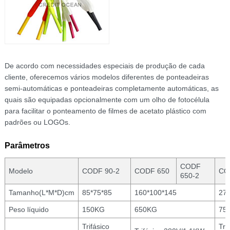
De acordo com necessidades especiais de produção de cada
cliente, oferecemos vários modelos diferentes de ponteadeiras
semi-automáticas e ponteadeiras completamente automáticas, as
quais são equipadas opcionalmente com um olho de fotocélula
para facilitar o ponteamento de filmes de acetato plástico com
padrões ou LOGOs.
Parâmetros
CODF
Modelo
CODF 90-2
CODF 650
CO
650-2
Tamanho(L*M*D)cm
85*75*85
160*100*145
27
Peso líquido
150KG
650KG
75
Trifásico
Tri