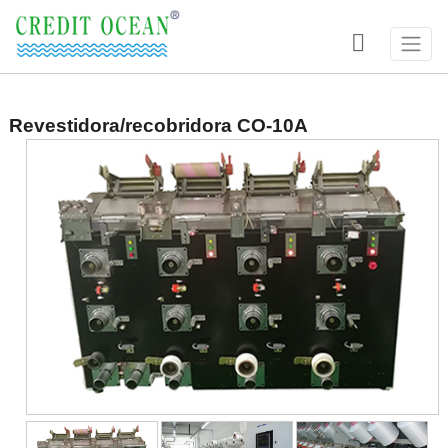

Revestidora/recobridora CO-10A