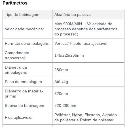
Parâmetros
Tipo de bobinagem:
Aleatória ou passiva
Máx 900M/MIN （Velocidade do
Velocidade mecânica:
processo depende dos parâmetros
do processo）
Formato de embalagem:
Vertical/ Hipotenusa ajustável
Comprimento
145/225/255mm
transversal:
Diâmetro da
280mm
embalagem:
Peso da embalagem:
Até 4kg
Diâmetro da matéria-
320mm
prima:
Bobina de bobinagem:
220-290mm
Poliéster, Nylon, Elastano, Algodão
Fios aplicáveis:
de poliéster e Raiom de poliéster