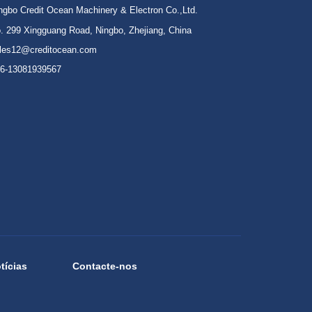
ngbo Credit Ocean Machinery & Electron Co.,Ltd.
. 299 Xingguang Road, Ningbo, Zhejiang, China
les12@creditocean.com
6-13081939567
tícias
Contacte-nos