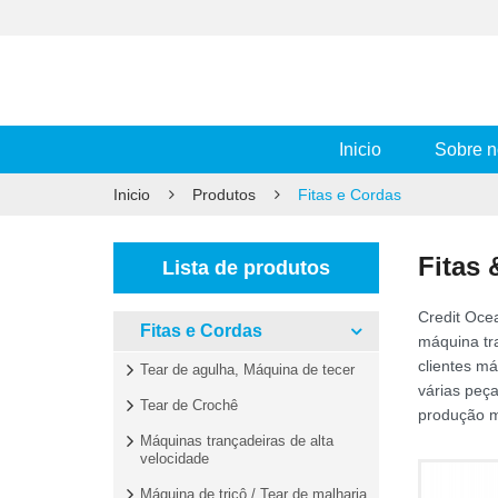
Inicio
Sobre n
Inicio
Produtos
Fitas e Cordas
Fitas
Lista de produtos
Credit Oce
Fitas e Cordas
máquina tr
clientes má
Tear de agulha, Máquina de tecer
várias peç
Tear de Crochê
produção m
Máquinas trançadeiras de alta
velocidade
Máquina de tricô / Tear de malharia