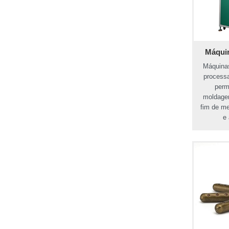
Máquin
Máquinas
process
perm
moldagem
fim de me
e 