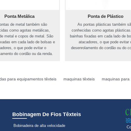
Ponta Metálica
Ponta de Plástico
ontas de metal também são
As pontas plásticas também s
idas como agotas metálicas,
conhecidas como agotas plásticas
de metal e copos de metal. São
bainhas fixadas em cada lado de bo
ixadas em cada lado de bolsas e
atacadores, o que pode evitar 
adores, o que pode evitar o
desenrolamento do cordão ou do co
lamento do cordão ou da renda.
rdas para equipamentos têxteis
maquinas têxteis
maquinas para in
Bobinagem De Fios Têxteis
Bobinadeira de alta velocidade
Co