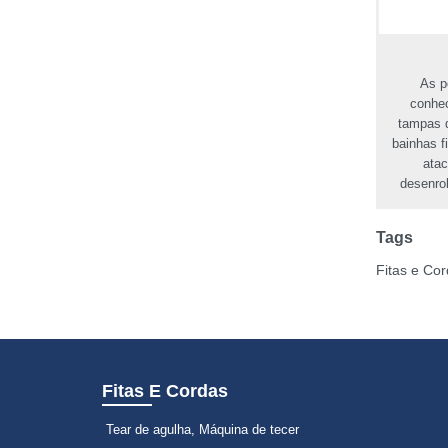
As p
conhec
tampas 
bainhas f
atac
desenro
Tags
Fitas e Co
Fitas E Cordas
Tear de agulha, Máquina de tecer