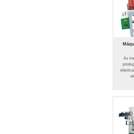
Máqui
As tr
produç
elástica
el