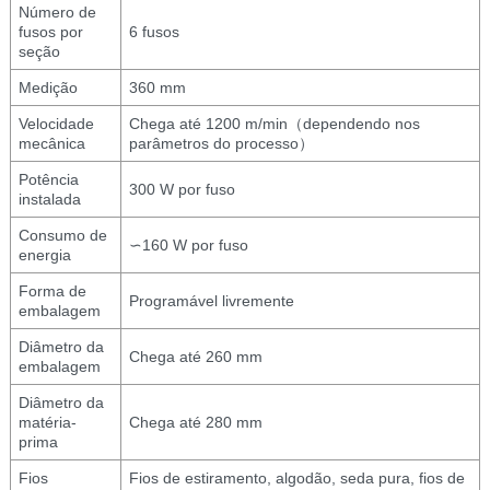
Número de
fusos por
6 fusos
seção
Medição
360 mm
Velocidade
Chega até 1200 m/min（dependendo nos
mecânica
parâmetros do processo）
Potência
300 W por fuso
instalada
Consumo de
∽160 W por fuso
energia
Forma de
Programável livremente
embalagem
Diâmetro da
Chega até 260 mm
embalagem
Diâmetro da
matéria-
Chega até 280 mm
prima
Fios
Fios de estiramento, algodão, seda pura, fios de